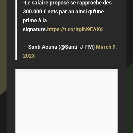
▫️Le salaire proposé se rapproche des
300.000 € nets par an ainsi qu'une
prime à la
signature.
https://t.co/ltgIN9EAXd
— Santi Aouna (@Santi_J_FM)
March 9,
2023