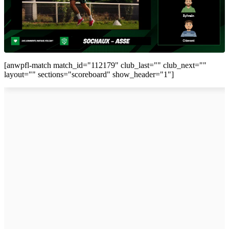
[anwpfl-match match_id="112179" club_last="" club_next=""
layout="" sections="scoreboard" show_header="1"]