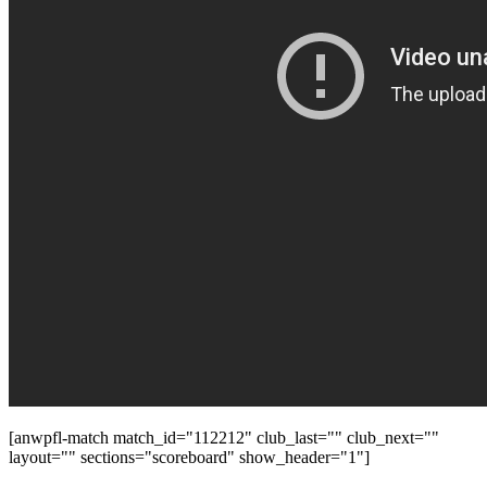
[anwpfl-match match_id="112212" club_last="" club_next=""
layout="" sections="scoreboard" show_header="1"]