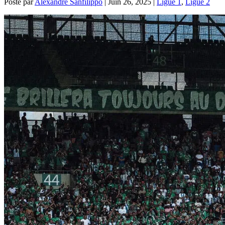
Posté par
Alexandre Sanfilippo
|
Juin 26, 2025
|
Ligue 1
,
Ligue 2