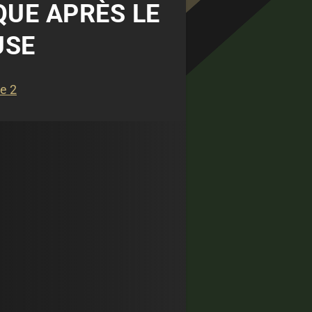
QUE APRÈS LE
USE
e 2