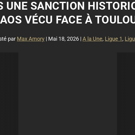
 UNE SANCTION HISTORI
AOS VÉCU FACE À TOULO
sté par
Max Amory
|
Mai 18, 2026
|
A la Une
,
Ligue 1
,
Ligu