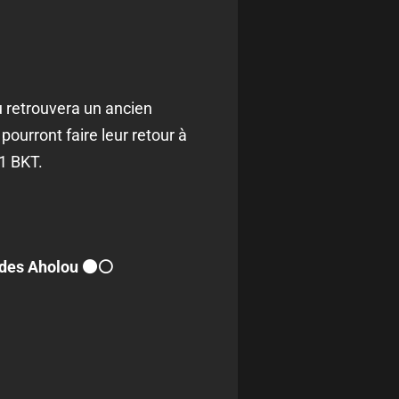
 retrouvera un ancien
pourront faire leur retour à
1 BKT.
udes Aholou ⚫️⚪️