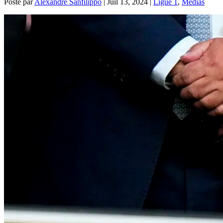
Posté par
Alexandre Sanfilippo
|
Juil 13, 2024
|
Ligue 1
,
Médias