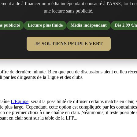
ment aide à financer un média indépendant consacré à l'ASSE, tout en
une lecture sans publicité.
s publicité
Lecture plus fluide
Média indépendant
Dès 2,99 €/
JE SOUTIENS PEUPLE VERT
 offre de dernière minute. Bien que peu de discussions aient eu lieu ré
lli par les dirigeants de la Ligue et des clubs.
chaîne
L'Equipe
, serait la possibilité de diffuser certains matchs en cl
blic plus large. Cependant, cette option est compliquée par les contraint
tch de premier choix à une chaîne en clair. Néanmoins, il reste possible
sant en clair sont sur la table de la LFP...