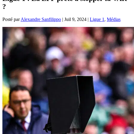
?
Posté par
Alexandre Sanfilippo
|
Juil 9, 2024
|
Ligue 1
,
Médias