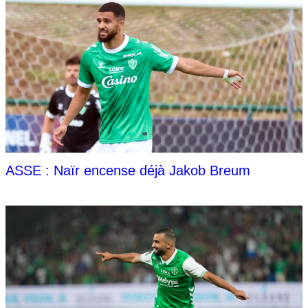
ASSE : Naïr encense déjà Jakob Breum