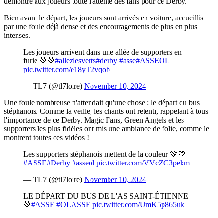
démontré aux joueurs toute l'attente des fans pour ce Derby.
Bien avant le départ, les joueurs sont arrivés en voiture, accueillis
par une foule déjà dense et des encouragements de plus en plus
intenses.
Les joueurs arrivent dans une allée de supporters en
furie 💚💚
#allezlesverts
#derby
#asse
#ASSEOL
pic.twitter.com/e18yT2vqob
— TL7 (@tl7loire)
November 10, 2024
Une foule nombreuse n'attendait qu'une chose : le départ du bus
stéphanois. Comme la veille, les chants ont retenti, rappelant à tous
l'importance de ce Derby. Magic Fans, Green Angels et les
supporters les plus fidèles ont mis une ambiance de folie, comme le
montrent toutes ces vidéos !
Les supporters stéphanois mettent de la couleur 💚🩷
#ASSE
#Derby
#asseol
pic.twitter.com/VVcZC3pekm
— TL7 (@tl7loire)
November 10, 2024
LE DÉPART DU BUS DE L'AS SAINT-ÉTIENNE
💚
#ASSE
#OLASSE
pic.twitter.com/UmK5p865uk