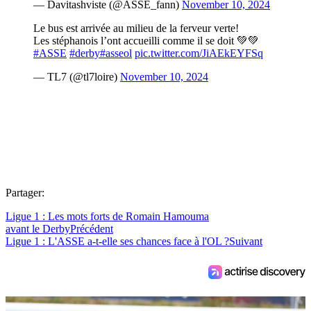
— Davitashviste (@ASSE_fann)
November 10, 2024
Le bus est arrivée au milieu de la ferveur verte!
Les stéphanois l’ont accueilli comme il se doit 💚💚
#ASSE
#derby
#asseol
pic.twitter.com/JiAEkEYFSq
— TL7 (@tl7loire)
November 10, 2024
Partager:
Ligue 1 : Les mots forts de Romain Hamouma
avant le Derby
Précédent
Ligue 1 : L'ASSE a-t-elle ses chances face à l'OL ?
Suivant