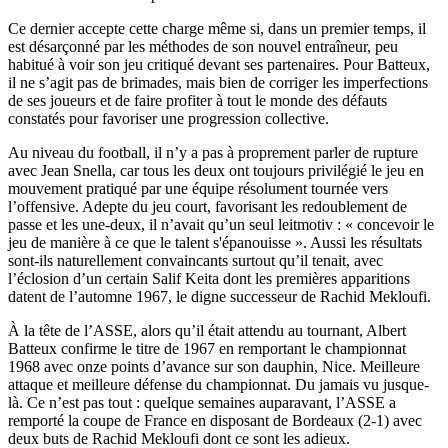
Ce dernier accepte cette charge même si, dans un premier temps, il
est désarçonné par les méthodes de son nouvel entraîneur, peu
habitué à voir son jeu critiqué devant ses partenaires. Pour Batteux,
il ne s’agit pas de brimades, mais bien de corriger les imperfections
de ses joueurs et de faire profiter à tout le monde des défauts
constatés pour favoriser une progression collective.
Au niveau du football, il n’y a pas à proprement parler de rupture
avec Jean Snella, car tous les deux ont toujours privilégié le jeu en
mouvement pratiqué par une équipe résolument tournée vers
l’offensive. Adepte du jeu court, favorisant les redoublement de
passe et les une-deux, il n’avait qu’un seul leitmotiv : « concevoir le
jeu de manière à ce que le talent s'épanouisse ». Aussi les résultats
sont-ils naturellement convaincants surtout qu’il tenait, avec
l’éclosion d’un certain Salif Keita dont les premières apparitions
datent de l’automne 1967, le digne successeur de Rachid Mekloufi.
À la tête de l’ASSE, alors qu’il était attendu au tournant, Albert
Batteux confirme le titre de 1967 en remportant le championnat
1968 avec onze points d’avance sur son dauphin, Nice. Meilleure
attaque et meilleure défense du championnat. Du jamais vu jusque-
là. Ce n’est pas tout : quelque semaines auparavant, l’ASSE a
remporté la coupe de France en disposant de Bordeaux (2-1) avec
deux buts de Rachid Mekloufi dont ce sont les adieux.