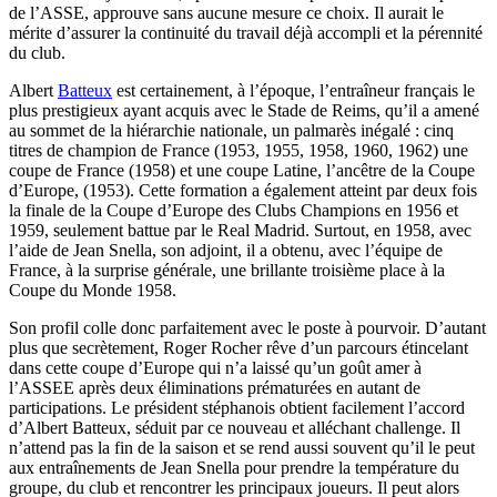
de l’ASSE, approuve sans aucune mesure ce choix. Il aurait le
mérite d’assurer la continuité du travail déjà accompli et la pérennité
du club.
Albert
Batteux
est certainement, à l’époque, l’entraîneur français le
plus prestigieux ayant acquis avec le Stade de Reims, qu’il a amené
au sommet de la hiérarchie nationale, un palmarès inégalé : cinq
titres de champion de France (1953, 1955, 1958, 1960, 1962) une
coupe de France (1958) et une coupe Latine, l’ancêtre de la Coupe
d’Europe, (1953). Cette formation a également atteint par deux fois
la finale de la Coupe d’Europe des Clubs Champions en 1956 et
1959, seulement battue par le Real Madrid. Surtout, en 1958, avec
l’aide de Jean Snella, son adjoint, il a obtenu, avec l’équipe de
France, à la surprise générale, une brillante troisième place à la
Coupe du Monde 1958.
Son profil colle donc parfaitement avec le poste à pourvoir. D’autant
plus que secrètement, Roger Rocher rêve d’un parcours étincelant
dans cette coupe d’Europe qui n’a laissé qu’un goût amer à
l’ASSEE après deux éliminations prématurées en autant de
participations. Le président stéphanois obtient facilement l’accord
d’Albert Batteux, séduit par ce nouveau et alléchant challenge. Il
n’attend pas la fin de la saison et se rend aussi souvent qu’il le peut
aux entraînements de Jean Snella pour prendre la température du
groupe, du club et rencontrer les principaux joueurs. Il peut alors