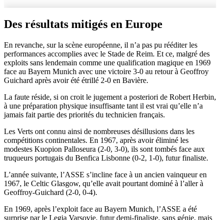
Des résultats mitigés en Europe
En revanche, sur la scène européenne, il n’a pas pu rééditer les
performances accomplies avec le Stade de Reim. Et ce, malgré des
exploits sans lendemain comme une qualification magique en 1969
face au Bayern Munich avec une victoire 3-0 au retour à Geoffroy
Guichard après avoir été étrillé 2-0 en Bavière.
La faute réside, si on croit le jugement a posteriori de Robert Herbin,
à une préparation physique insuffisante tant il est vrai qu’elle n’a
jamais fait partie des priorités du technicien français.
Les Verts ont connu ainsi de nombreuses désillusions dans les
compétitions continentales. En 1967, après avoir éliminé les
modestes Kuopion Palloseura (2-0, 3-0), ils sont tombés face aux
truqueurs portugais du Benfica Lisbonne (0-2, 1-0), futur finaliste.
L’année suivante, l’ASSE s’incline face à un ancien vainqueur en
1967, le Celtic Glasgow, qu’elle avait pourtant dominé à l’aller à
Geoffroy-Guichard (2-0, 0-4).
En 1969, après l’exploit face au Bayern Munich, l’ASSE a été
surprise par le Legia Varsovie, futur demi-finaliste, sans génie, mais