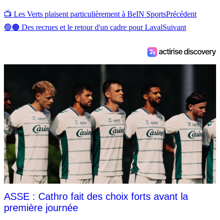
📺 Les Verts plaisent particulièrement à BeIN Sports
Précédent
🟢🟠 Des recrues et le retour d'un cadre pour Laval
Suivant
ASSE : Cathro fait des choix forts avant la
première journée