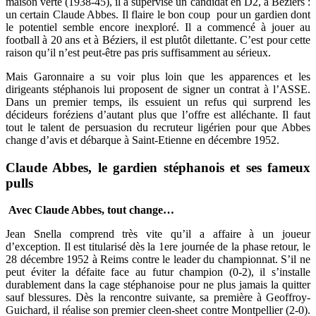
maison verte (1938-45), il a supervisé un candidat en D2, à Béziers :
un certain Claude Abbes. Il flaire le bon coup pour un gardien dont
le potentiel semble encore inexploré. Il a commencé à jouer au
football à 20 ans et à Béziers, il est plutôt dilettante. C’est pour cette
raison qu’il n’est peut-être pas pris suffisamment au sérieux.
Mais Garonnaire a su voir plus loin que les apparences et les
dirigeants stéphanois lui proposent de signer un contrat à l’ASSE.
Dans un premier temps, ils essuient un refus qui surprend les
décideurs foréziens d’autant plus que l’offre est alléchante. Il faut
tout le talent de persuasion du recruteur ligérien pour que Abbes
change d’avis et débarque à Saint-Etienne en décembre 1952.
Claude Abbes, le gardien stéphanois et ses fameux
pulls
Avec Claude Abbes, tout change…
Jean Snella comprend très vite qu’il a affaire à un joueur
d’exception. Il est titularisé dès la 1ere journée de la phase retour, le
28 décembre 1952 à Reims contre le leader du championnat. S’il ne
peut éviter la défaite face au futur champion (0-2), il s’installe
durablement dans la cage stéphanoise pour ne plus jamais la quitter
sauf blessures. Dès la rencontre suivante, sa première à Geoffroy-
Guichard, il réalise son premier cleen-sheet contre Montpellier (2-0).