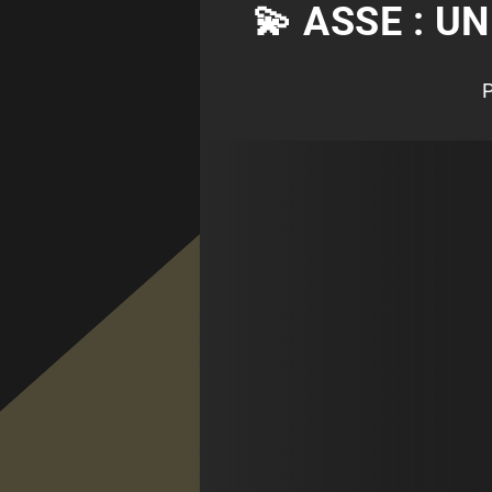
💫 ASSE : U
P