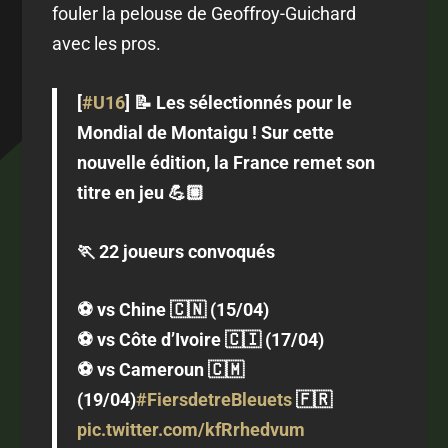
fouler la pelouse de Geoffroy-Guichard
avec les pros.
[
#U16
] 📝 Les sélectionnés pour le
Mondial de Montaigu ! Sur cette
nouvelle édition, la France remet son
titre en jeu 💪🏼
🏃 22 joueurs convoqués
⚽️ vs Chine 🇨🇳 (15/04)
⚽️ vs Côte d’Ivoire 🇨🇮 (17/04)
⚽️ vs Cameroun 🇨🇲
(19/04)
#FiersdetreBleuets
🇫🇷
pic.twitter.com/kfRrhedvum