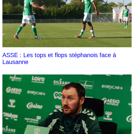
ASSE : Les tops et flops stéphanois face à
Lausanne