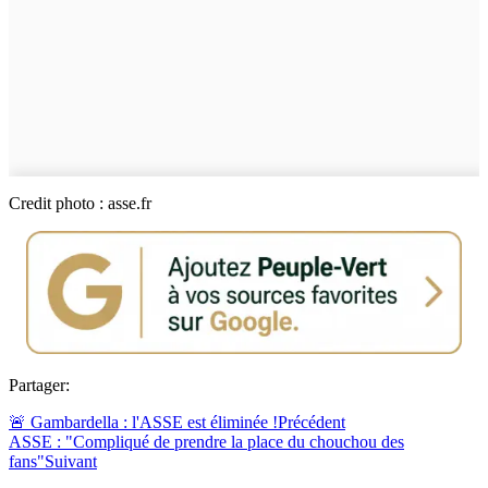
Credit photo : asse.fr
Partager:
🚨 Gambardella : l'ASSE est éliminée !
Précédent
ASSE : "Compliqué de prendre la place du chouchou des
fans"
Suivant