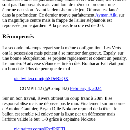
sont pas flamboyants mais vont tout de même se procurer une
énorme occasion. Avant la demi-heure de jeu, Othman est lancé
dans la profondeur. Ce dernier trouve parfaitement
Ayman Aiki
sur
un magnifique centre mais la frappe de l'ailier stéphanois est
repoussée par le gardien. A la pause, le score est de 0-0.
Récompensés
La seconde mi-temps repart sur la même configuration. Les Verts
ont la possession mais peinent à se montrer dangereux. Espaly, sur
une bonne récupération, se projette rapidement et obtient un penalty.
Le numéro 9 adverse s'élance et tiré à côté. Boubacar Fall était parti
du bon côté. Plus de peur que de mal.
pic.twitter.com/tphSDeB2QX
— COMPIL42 (@Compil42)
February 4, 2024
Sur un bon travail, Rivera obtient un coup-franc à 20m. Il se
responsabilise mais ne dépasse pas le mur. Finalement sur un corner
d'Antoine Gauthier, Bryan Djile Nokoue reprend de la tête... le
ballon est semble t-il enlevé sur la ligne par un défenseur mais
l'arbitre valide le but. 1-0 grâce à capitaine Nokoue.
pic.twitter.com/s0PzdP6ETl