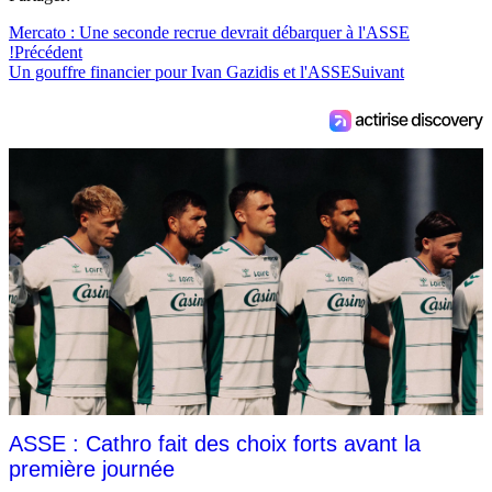
Mercato : Une seconde recrue devrait débarquer à l'ASSE
!
Précédent
Un gouffre financier pour Ivan Gazidis et l'ASSE
Suivant
ASSE : Cathro fait des choix forts avant la
première journée