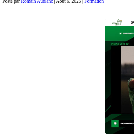
Posté par
Romain Aublanc
|
Août 6, 2025
|
Formation