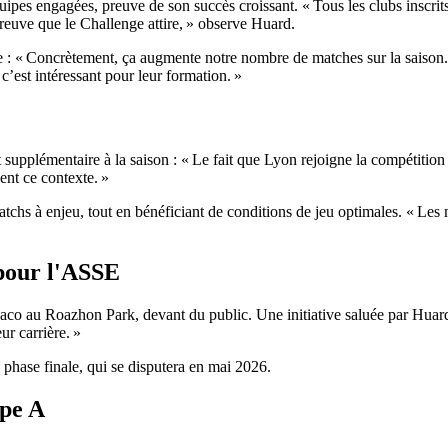
pes engagées, preuve de son succès croissant. « Tous les clubs inscrits
 preuve que le Challenge attire, » observe Huard.
rmule : « Concrètement, ça augmente notre nombre de matches sur la sai
’est intéressant pour leur formation. »
supplémentaire à la saison : « Le fait que Lyon rejoigne la compétition e
vent ce contexte. »
atchs à enjeu, tout en bénéficiant de conditions de jeu optimales. « Les
 pour l'ASSE
aco au Roazhon Park, devant du public. Une initiative saluée par Huard
ur carrière. »
 phase finale, qui se disputera en mai 2026.
upe A