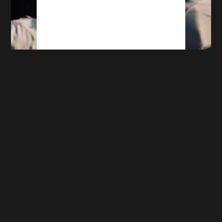
ASSE : Ian Cathro envoie un message avant
Sochaux