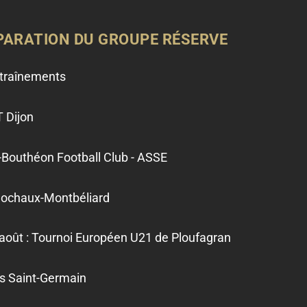
ÉPARATION DU GROUPE
RÉSERVE
entraînements
T Dijon
x-Bouthéon Football Club - ASSE
 Sochaux-Montbéliard
août : Tournoi Européen U21 de Ploufagran
is Saint-Germain