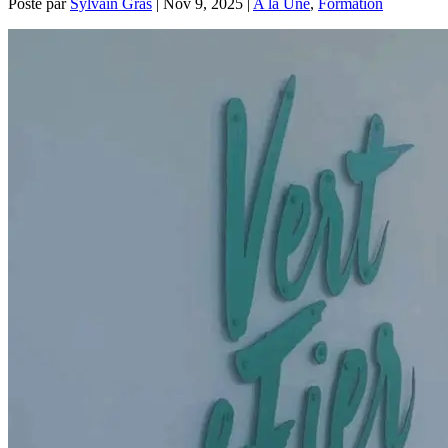
Posté par
Sylvain Gras
|
Nov 9, 2025
|
A la Une
,
Formation