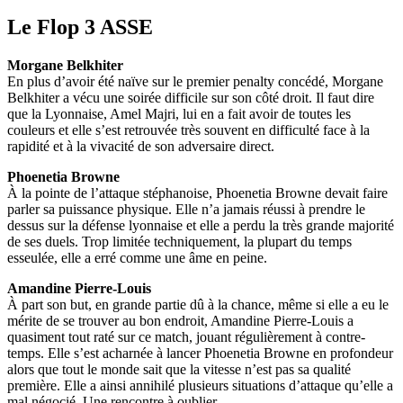
Le Flop 3 ASSE
Morgane Belkhiter
En plus d’avoir été naïve sur le premier penalty concédé, Morgane
Belkhiter a vécu une soirée difficile sur son côté droit. Il faut dire
que la Lyonnaise, Amel Majri, lui en a fait avoir de toutes les
couleurs et elle s’est retrouvée très souvent en difficulté face à la
rapidité et à la vivacité de son adversaire direct.
Phoenetia Browne
À la pointe de l’attaque stéphanoise, Phoenetia Browne devait faire
parler sa puissance physique. Elle n’a jamais réussi à prendre le
dessus sur la défense lyonnaise et elle a perdu la très grande majorité
de ses duels. Trop limitée techniquement, la plupart du temps
esseulée, elle a erré comme une âme en peine.
Amandine Pierre-Louis
À part son but, en grande partie dû à la chance, même si elle a eu le
mérite de se trouver au bon endroit, Amandine Pierre-Louis a
quasiment tout raté sur ce match, jouant régulièrement à contre-
temps. Elle s’est acharnée à lancer Phoenetia Browne en profondeur
alors que tout le monde sait que la vitesse n’est pas sa qualité
première. Elle a ainsi annihilé plusieurs situations d’attaque qu’elle a
mal négocié. Une rencontre à oublier.