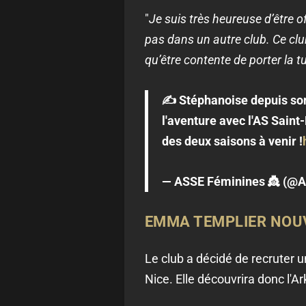
"
Je suis t
rès heureuse d’être o
pas dans un autre club. Ce clu
qu’être contente de porter la t
✍️ Stéphanoise depuis son
l'aventure avec l'AS Sain
des deux saisons à venir !
— ASSE Féminines 👸 (@
EMMA TEMPLIER
NOUV
Le club a décidé de recruter 
Nice. Elle découvrira donc l'