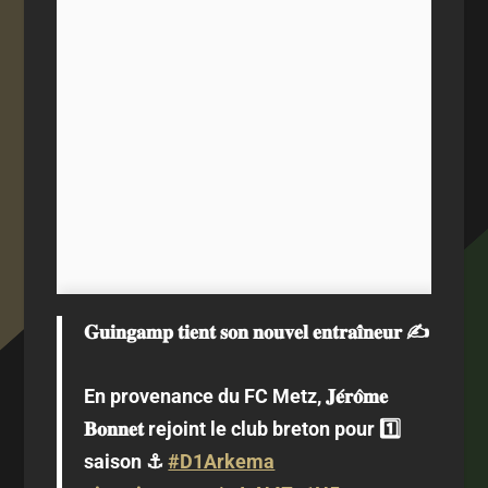
𝐆𝐮𝐢𝐧𝐠𝐚𝐦𝐩 𝐭𝐢𝐞𝐧𝐭 𝐬𝐨𝐧 𝐧𝐨𝐮𝐯𝐞𝐥 𝐞𝐧𝐭𝐫𝐚𝐢̂𝐧𝐞𝐮𝐫 ✍️
En provenance du FC Metz, 𝐉𝐞́𝐫𝐨̂𝐦𝐞
𝐁𝐨𝐧𝐧𝐞𝐭 rejoint le club breton pour 1️⃣
saison ⚓️
#D1Arkema