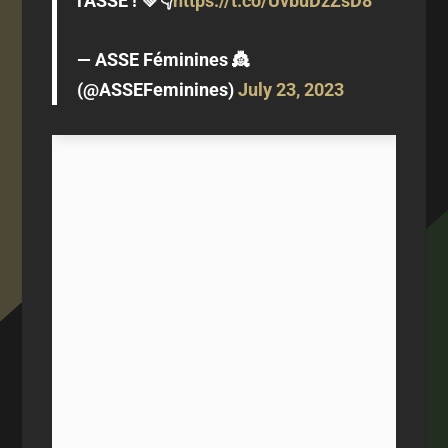
l'ASSE ! 💚👇
https://t.co/UvbuDzZsD8
— ASSE Féminines 👸
(@ASSEFeminines)
July 23, 2023