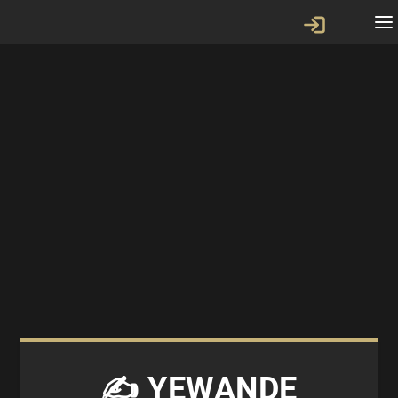
✍️ YEWANDE