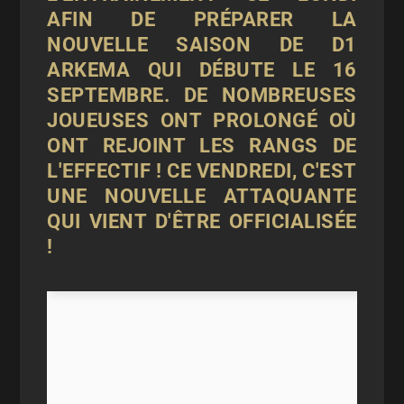
AFIN DE PRÉPARER LA
NOUVELLE SAISON DE D1
ARKEMA QUI DÉBUTE LE 16
SEPTEMBRE. DE NOMBREUSES
JOUEUSES ONT PROLONGÉ OÙ
ONT REJOINT LES RANGS DE
L'EFFECTIF ! CE VENDREDI, C'EST
UNE NOUVELLE ATTAQUANTE
QUI VIENT D'ÊTRE OFFICIALISÉE
!