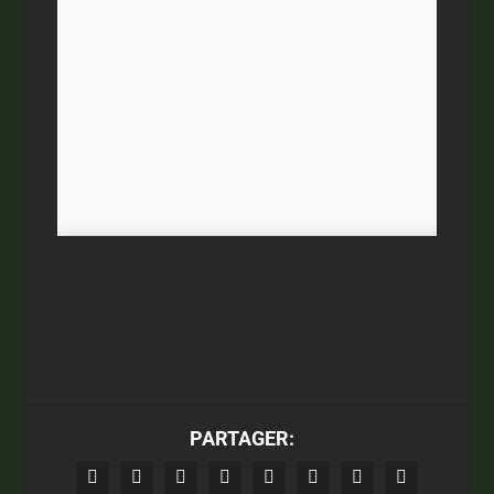
✍️ Welcome 𝗞𝗿𝗶𝘀𝘁𝗲𝗻 𝗦𝗰𝗼𝘁𝘁 (22 ans),
nouvelle attaquante des Vertes ! 💚
L'Américaine 🇺🇸, originaire d'Orlando,
sera notre numéro 7️⃣ pour cette saison
de
@D1Arkema
! 👇
https://t.co/oU1X4gD6xV
— ASSE Féminines 👸
(@ASSEFeminines)
July 21, 2023
PARTAGER: