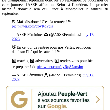
Le championnat reprendra donc les 16 septembre. À l'occasion de
cette journée, l'ASSE affrontera Reims à l'extérieur. Le premier
match à domicile sera celui face à Montpellier le samedi 30
septembre.
⏰ Mais dis-donc ! C'est la rentrée ! 💚
pic.twitter.com/tr6vRoPcls
— ASSE Féminines 👸 (@ASSEFeminines)
July 17,
2023
👋 En ce jour de rentrée pour nos Vertes, petit coup
d'œil sur l'été qui les attend ! 💚
6️⃣ matchs, 6️⃣ adversaires, 6️⃣ rendez-vous pour bien
se préparer ! 💪
pic.twitter.com/hyRqS7am4m
— ASSE Féminines 👸 (@ASSEFeminines)
July 17,
2023