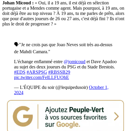
Johan Micoud :
« Oui, il a 19 ans, il est déjà en sélection
portugaise et a Mendes comme agent. Mais pourquoi, à 19 ans, on
doit déjà être au top niveau ? À 19 ans, tu me parles de prêts, alors
que pour d'autres joueurs de 26 ou 27 ans, c'est déjà fini ? Ils n'ont
plus le droit de progresser ? »
🗣️"Je ne crois pas que Joao Neves soit très au-dessus
de Mahdi Camara."
L'échange enflammé entre
@jomicoud
et Dave Apadoo
au sujet des deux joueurs du PSG et du Stade Brestois.
#EDS
#ARSPSG
#RBSSB29
pic.twitter.com/FelLLFUOhE
— L'ÉQUIPE du soir (@lequipedusoir)
October 1,
2024