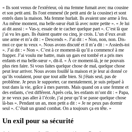
« Ils sont venus de l'extérieur, où ma femme fumait avec ma cousine
et son petit ami. Ils l'ont emmené (le petit ami de la cousine) et sont
entrés dans la maison. Ma femme hurlait. Ils avaient une arme à feu.
Au même moment, ma belle-sœur était là avec notre petite ». « Je lui
ai dit aussi : « Vas-y, essaie de te cacher quelque part ». C’est là que
j’ai vu les gars. Ils étaient quatre ou cinq, je crois. L’un d’eux avait
une arme et m’a dit : « Descends ». J’ai dit : « Non, non, non. Dis-
moi ce que tu veux ». Nous avons discuté et il m’a dit : « Assieds-toi
». J’ai dit : « Non ». C’est à ce moment-là qu’il a commencé à me
frapper. J’ai voulu me battre, mais un gars est tombé et a pris mes
enfants et ma belle-sœur », dit-il. « À ce moment-là, je ne pouvais
plus rien faire. Si vous faites quelque chose de mal, quelque chose
peut leur arriver. Nous avons fouillé la maison et je leur ai donné ce
qu’ils voulaient, pour que tout aille bien. Si j'étais seul, pas de
problème. Je peux le supporter, car mentalement, je suis préparé à
tout dans la vie, grâce à mes parents. Mais quand on a une femme et
des enfants, c'est différent. Après cela, les enfants m’ont dit : « Papa,
je ne veux pas aller à l’école, j’ai peur qu’il se passe quelque chose
là-bas ». Pendant un an, mon petit a dit : « Je ne peux pas dormir
seul ». C’était un grand combat. On a toujours ça en tête. »
Un exil pour sa sécurité