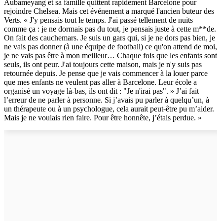
Aubameyang et sa famille quittent rapidement Barcelone pour
rejoindre Chelsea. Mais cet événement a marqué l'ancien buteur des
Verts. « J'y pensais tout le temps. J'ai passé tellement de nuits
comme ça : je ne dormais pas du tout, je pensais juste à cette m**de.
On fait des cauchemars. Je suis un gars qui, si je ne dors pas bien, je
ne vais pas donner (à une équipe de football) ce qu'on attend de moi,
je ne vais pas être à mon meilleur… Chaque fois que les enfants sont
seuls, ils ont peur. J'ai toujours cette maison, mais je n'y suis pas
retournée depuis. Je pense que je vais commencer à la louer parce
que mes enfants ne veulent pas aller à Barcelone. Leur école a
organisé un voyage là-bas, ils ont dit : "Je n'irai pas". » J’ai fait
l’erreur de ne parler à personne. Si j’avais pu parler à quelqu’un, à
un thérapeute ou à un psychologue, cela aurait peut-être pu m’aider.
Mais je ne voulais rien faire. Pour être honnête, j’étais perdue. »