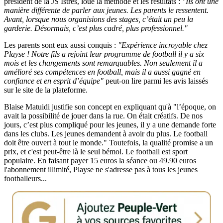
président de la JS Istres, loue la méthode et les résultats :
"Ils ont une
manière différente de parler aux jeunes. Les parents le ressentent.
Avant, lorsque nous organisions des stages, c’était un peu la
garderie. Désormais, c’est plus cadré, plus professionnel."
Les parents sont eux aussi conquis :
"Expérience incroyable chez
Playse ! Notre fils a rejoint leur programme de football il y a six
mois et les changements sont remarquables. Non seulement il a
amélioré ses compétences en football, mais il a aussi gagné en
confiance et en esprit d’équipe"
peut-on lire parmi les avis laissés
sur le site de la plateforme.
Blaise Matuidi justifie son concept en expliquant qu'à "l’époque, on
avait la possibilité de jouer dans la rue. On était créatifs. De nos
jours, c’est plus compliqué pour les jeunes, il y a une demande forte
dans les clubs. Les jeunes demandent à avoir du plus. Le football
doit être ouvert à tout le monde." Toutefois, la qualité promise a un
prix, et c'est peut-être là le seul bémol. Le football est sport
populaire. En faisant payer 15 euros la séance ou 49.90 euros
l'abonnement illimité, Playse ne s'adresse pas à tous les jeunes
footballeurs...