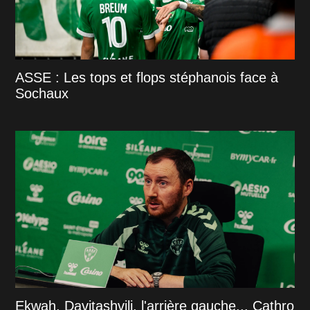
ASSE : Les tops et flops stéphanois face à
Sochaux
Ekwah, Davitashvili, l'arrière gauche... Cathro