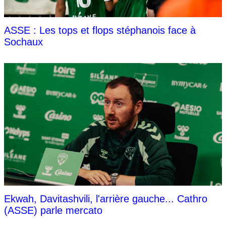
ASSE : Les tops et flops stéphanois face à
Sochaux
Ekwah, Davitashvili, l'arrière gauche... Cathro
(ASSE) parle mercato