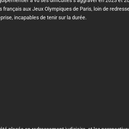
quipementier a vu ses difficultés s’aggraver en 2023 et 2
s français aux Jeux Olympiques de Paris, loin de redresser
prise, incapables de tenir sur la durée.