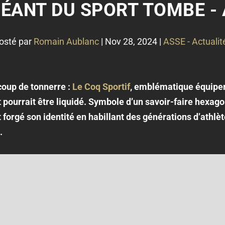
ÉANT DU SPORT TOMBE -
osté par
Romain Aublanc
|
Nov 28, 2024
|
ASSE - Actualit
 coup de tonnerre :
Le Coq Sportif
, emblématique équipem
 pourrait être liquidé. Symbole d’un savoir-faire hexagon
 forgé son identité en habillant des générations d’athl
.