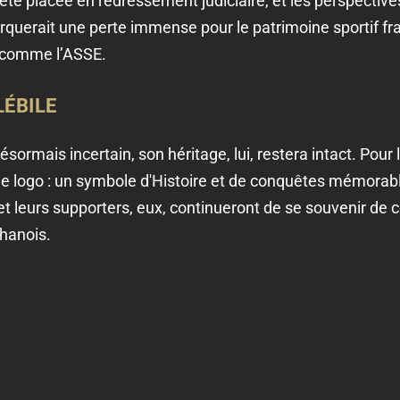
été placée en redressement judiciaire, et les perspecti
rquerait une perte immense pour le patrimoine sportif fra
s, comme l’ASSE.
LÉBILE
désormais incertain, son héritage, lui, restera intact. Pour
e logo : un symbole d'Histoire et de conquêtes mémorabl
 et leurs supporters, eux, continueront de se souvenir de c
hanois.