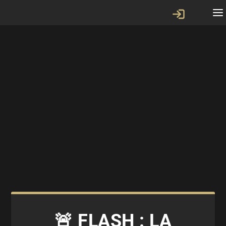
🚨 FLASH : LA