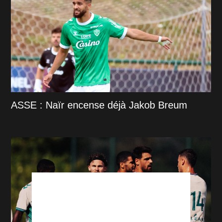
ASSE : Naïr encense déjà Jakob Breum