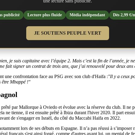
une lecture sans publicité.
s publicité
Lecture plus fluide
Média indépendant
Dès 2,99 €/
JE SOUTIENS PEUPLE VERT
ien, je suis capitaine avec l’équipe 2. Mais c’est la fin de l’année, je 
 fait signer un contrat de trois ans, que j’ai renouvelé pour deux ans
t une confrontation face au PSG avec son club d'Haifa :
"Il y a ceux p
s être Mbappé !"
pagnol
st prêté par Mallorque à Oviedo et évolue avec la réserve du club. Il ne 
a ne tienne, il est ensuite prêté à Ibiza durant l'hiver 2020. Il part ens
 avant de s'engager en Israël, du côté du Maccabi Haifa en 2022.
tamment lors de ses débuts en Espagne. Il n’a pas réussi à s’imposer ra
éral français s'est ainsi forgé, comme d'autres avant lui, un mental de fer