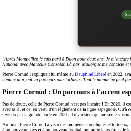
San
"Après Montpellier, je suis parti à Dijon pour deux ans. Je m’intègre b
National avec Marseille Consolat. Là-bas, Mallorque me contacte et me
Pierre Cornud l'expliquait lui-même au
Dauphiné Libéré
en 2022, avan
comme moi, ont un parcours plus tortueux. Tout le monde ne peut pa
Pierre Cornud : Un parcours à l'accent es
Pas de doute, celle de Pierre Cornud n'est pas linéaire ! En 2020, il e
avec la B, et ce, en vertu d'un règlement de la ligue espagnole. Qu'à cel
Oviedo par la grande porte en 2021. Il n'y restera qu'une seule saison
Au final, Pierre Cornud a vécu des moments compliqués et tortueux, no
à un nouveau pays et à un nouveau football ont porté leurs fruits. le lat