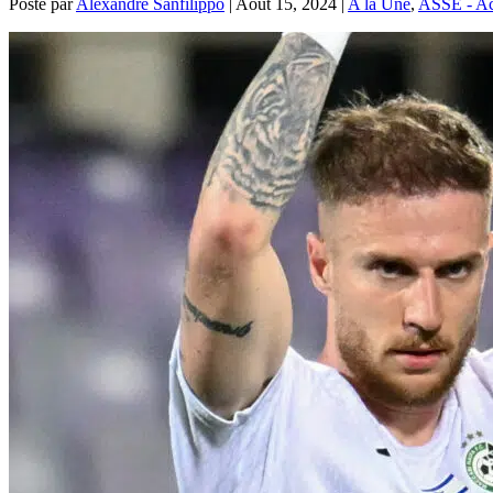
Posté par
Alexandre Sanfilippo
|
Août 15, 2024
|
A la Une
,
ASSE - Act