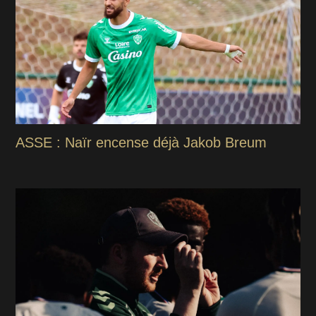
ASSE : Naïr encense déjà Jakob Breum