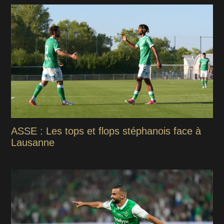
ASSE : Les tops et flops stéphanois face à
Lausanne