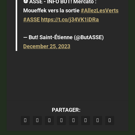
⚽️ ASSE - INFO BUT! Mercato :
Moueffek vers la sortie
#AllezLesVerts
#ASSE
https://t.co/j34VK1iDRa
— But! Saint-Étienne (@ButASSE)
December 25, 2023
PARTAGER: