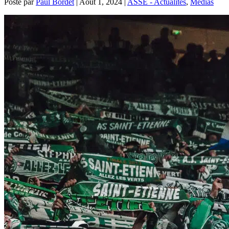
Posté par
Paul Bordet
|
Août 1, 2024
|
ASSE - Actualités
,
Médias