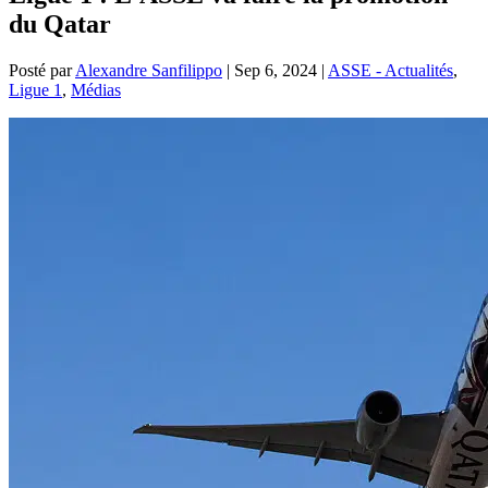
du Qatar
Posté par
Alexandre Sanfilippo
|
Sep 6, 2024
|
ASSE - Actualités
,
Ligue 1
,
Médias