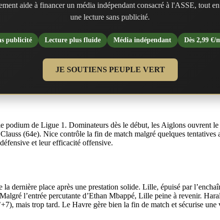
ment aide à financer un média indépendant consacré à l'ASSE, tout en
une lecture sans publicité.
s publicité
Lecture plus fluide
Média indépendant
Dès 2,99 €/
JE SOUTIENS PEUPLE VERT
e podium de Ligue 1. Dominateurs dès le début, les Aiglons ouvrent le 
lauss (64e). Nice contrôle la fin de match malgré quelques tentatives ad
défensive et leur efficacité offensive.
e la dernière place après une prestation solide. Lille, épuisé par l’enc
. Malgré l’entrée percutante d’Ethan Mbappé, Lille peine à revenir. Har
’+7), mais trop tard. Le Havre gère bien la fin de match et sécurise une 