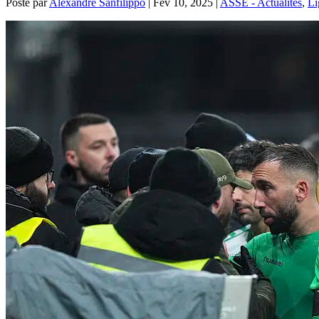
Posté par
Alexandre Sanfilippo
|
Fév 10, 2025
|
ASSE - Actualités
,
Li