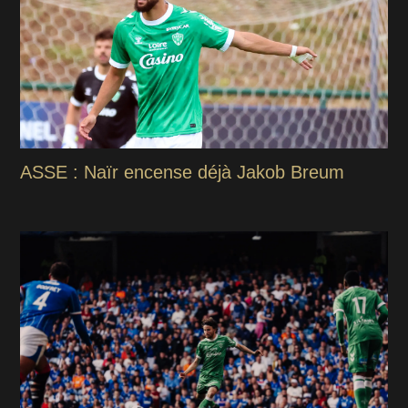
ASSE : Naïr encense déjà Jakob Breum