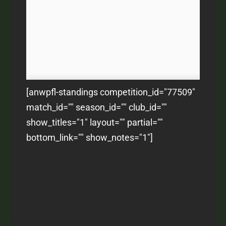
[anwpfl-standings competition_id="77509"
match_id="" season_id="" club_id=""
show_titles="1" layout="" partial=""
bottom_link="" show_notes="1"]