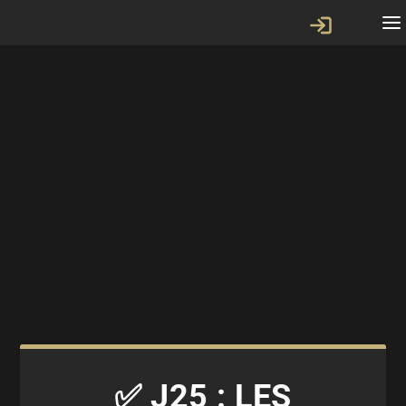
✅ J25 : LES