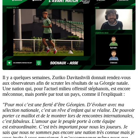
Il y a quelques semaines, Zuriko Davitashvili donnait rendez-vous
aux observateurs afin de scruter les résultats de sa Géorgie natale.
Une nation qui, pour l'actuel milieu offensif stéphanois, est encore
méconnue, mais portée par tout un pays, comme il l'expliquait :
"Pour moi c’est une fierté d’être Géorgien. D’évoluer avec ma
sélection nationale, c’est un rêve d’enfant qui se réalise. De pouvoir
porter ce maillot et de le montrer lors de rencontres internationales,
c’est fabuleux. L’amour que le peuple porte à cette équipe
est
extraordinaire. C’est très important pour nous les joueurs. Je
sais que nous ne sommes pas encore une nation très connue mais je
vous invite à vous renseigner, à m’accompagner même pour que