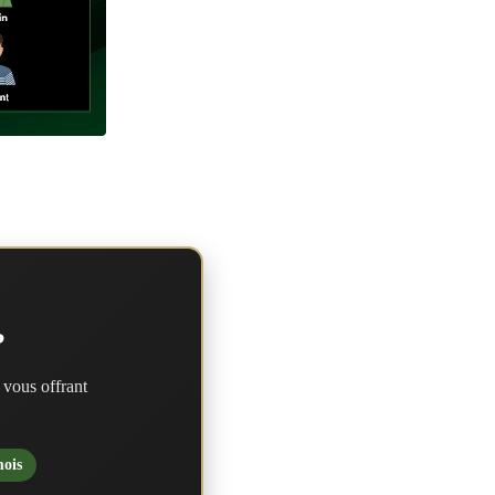
?
 vous offrant
mois