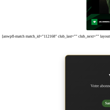
[anwpfl-match match_id="112168" club_last="" club_next="" layou
Votre abonne
San