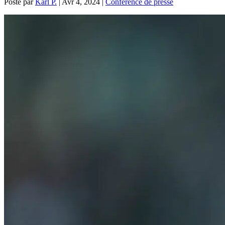
Posté par
Karl P.
|
Avr 4, 2024
|
Conférence de presse