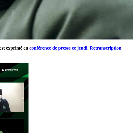
'est exprimé en
conférence de presse ce jeudi
.
Retranscription
.