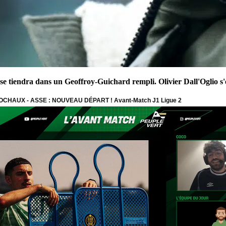
e tiendra dans un Geoffroy-Guichard rempli. Olivier Dall'Oglio s