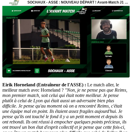
Eirik Horneland (Entraîneur de l'ASSE) :
Le match aller, le
meilleur match avec Horneland ?
"Non, je ne pense pas que Reims,
mon premier match, soit celui qui était notre meilleur. Je pense
plutôt à celui de Lyon qui était aussi un adversaire bien plus
difficile. Je pense qu'au moment où on a rencontré Reims, c'était
une équipe mal en point. Ils étaient assez fragiles aujourd'hui. Je
pense qu'ils ont touché le fond il y a un petit moment et depuis ils
ont rebondi. Ils ont réussi à empocher quelques points précieux, ils
ont trouvé un bon état d'esprit collectif et je pense que cette fois-ci,