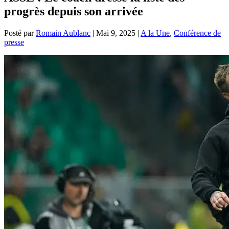
progrès depuis son arrivée
Posté par
Romain Aublanc
|
Mai 9, 2025
|
A la Une
,
Conférence de
presse