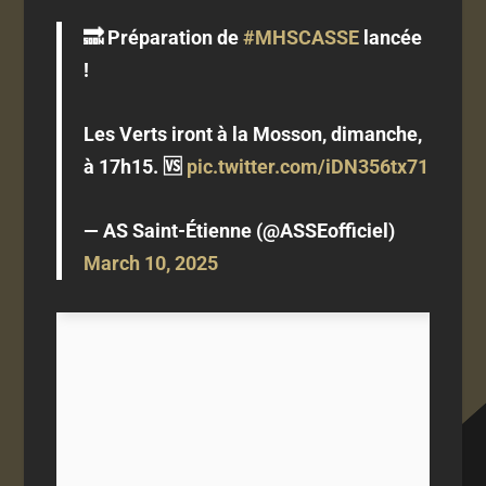
🔜 Préparation de
#MHSCASSE
lancée
!
Les Verts iront à la Mosson, dimanche,
à 17h15. 🆚
pic.twitter.com/iDN356tx71
— AS Saint-Étienne (@ASSEofficiel)
March 10, 2025