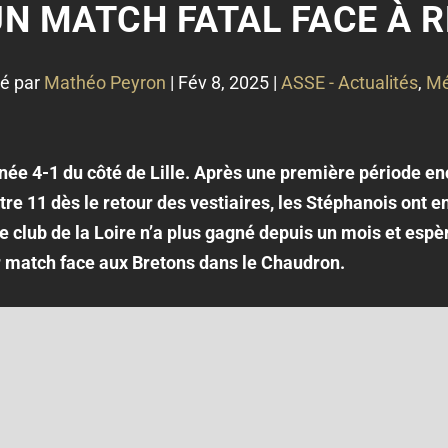
UN MATCH FATAL FACE À 
é par
Mathéo Peyron
|
Fév 8, 2025
|
ASSE - Actualités
,
Mé
née 4-1 du côté de Lille. Après une première période en
e 11 dès le retour des vestiaires, les Stéphanois ont en
e club de la Loire n’a plus gagné depuis un mois et espèr
r match face aux Bretons dans le Chaudron.