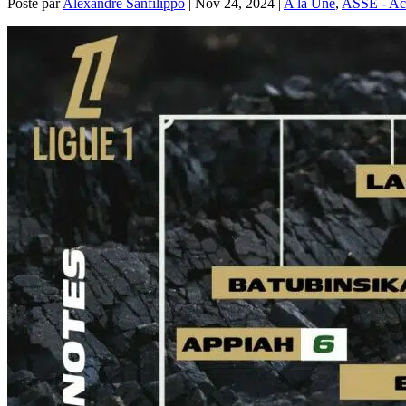
Posté par
Alexandre Sanfilippo
|
Nov 24, 2024
|
A la Une
,
ASSE - Act