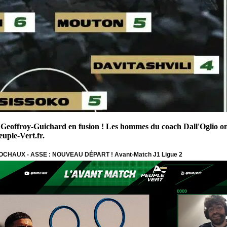
 Geoffroy-Guichard en fusion ! Les hommes du coach Dall'Oglio ont
uple-Vert.fr.