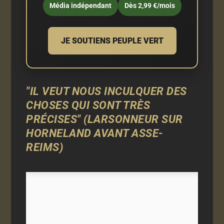
Média indépendant
Dès 2,99 €/mois
JE SOUTIENS PEUPLE VERT
"IL VEUT NOUS INCULQUER DES
CHOSES QUI SONT TRÈS
PRÉCISES" (LARSONNEUR SUR
HORNELAND AVANT ASSE-
REIMS)