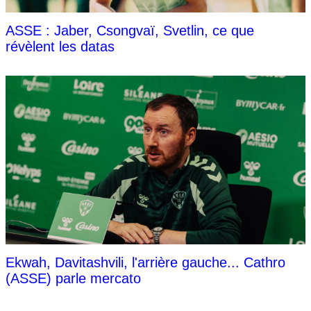
ASSE : Jaber, Csongvaï, Svetlin, ce que
révèlent les datas
Ekwah, Davitashvili, l'arrière gauche... Cathro
(ASSE) parle mercato