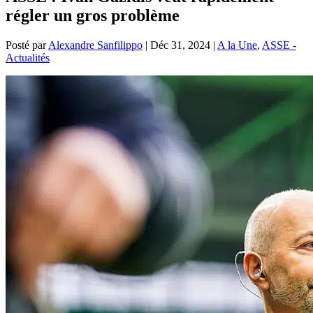
régler un gros problème
Posté par
Alexandre Sanfilippo
|
Déc 31, 2024
|
A la Une
,
ASSE -
Actualités