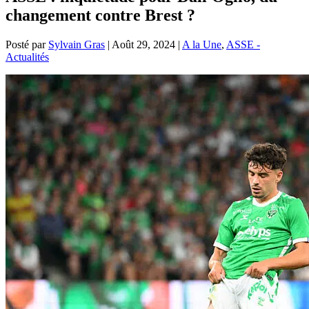
changement contre Brest ?
Posté par
Sylvain Gras
|
Août 29, 2024
|
A la Une
,
ASSE -
Actualités