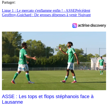
Partager:
Ligue 1 : Le mercato s'enflamme enfin ! - ASSE
Précédent
Geoffroy-Guichard : De grosses dépenses à venir !
Suivant
ASSE : Les tops et flops stéphanois face à
Lausanne