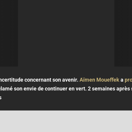
incertitude concernant son avenir.
Aïmen Moueffek
a
pr
 clamé son envie de continuer en vert. 2 semaines après s
s